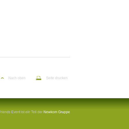
Nach oben
Seite drucken
Friends Event ist ein Teil der
Newkom Gruppe