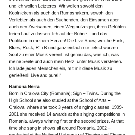
und ich wollen Letzteres. Wir wollen sowohl den
Kopfnickern als auch den Rumpshakern, sowohl den
Verliebten als auch den Suchenden, den Einsamen aber
auch den Zweisamen, einen Weg aufzeigen, ihren Gefühlen
freien Lauf zu lassen. Ich auf der Bühne – und das
Publikum in meinem Herzen! Die Live Show, welche Funk,
Blues, Rock, R´n B und ganz einfach nur tiefschwarzen
Soul zu einer Musik vereint, ist genau das, was ich, was
meine Seele und auch mein Herz, unter Musik verstehen.
Ich lade jeden Menschen ein, mit mir diese Musik zu
genießen!! Live and pure!!“
Ramona Nerra
Born in Craiova City (Romania); Sign – Twins. During the
High School she also studied at the School of Arts –
Craiova, where she took 3 years of singing classes. 1999-
2001 she received 14 awards at the singing competitions in
Romania, always winning first or the second prizes. At that
time she sang in shows all around Romania. 2002 –
graduated at the National University of Theatre and Cinema