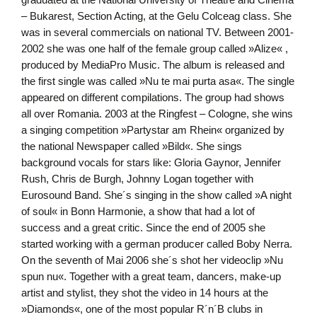
– Bukarest, Section Acting, at the Gelu Colceag class. She
was in several commercials on national TV. Between 2001-
2002 she was one half of the female group called »Alize« ,
produced by MediaPro Music. The album is released and
the first single was called »Nu te mai purta asa«. The single
appeared on different compilations. The group had shows
all over Romania. 2003 at the Ringfest – Cologne, she wins
a singing competition »Partystar am Rhein« organized by
the national Newspaper called »Bild«. She sings
background vocals for stars like: Gloria Gaynor, Jennifer
Rush, Chris de Burgh, Johnny Logan together with
Eurosound Band. She´s singing in the show called »A night
of soul« in Bonn Harmonie, a show that had a lot of
success and a great critic. Since the end of 2005 she
started working with a german producer called Boby Nerra.
On the seventh of Mai 2006 she´s shot her videoclip »Nu
spun nu«. Together with a great team, dancers, make-up
artist and stylist, they shot the video in 14 hours at the
»Diamonds«, one of the most popular R´n´B clubs in