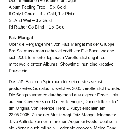
Über 5 Millionen verkaufte Tonträger:
Album Feeling Free – 5 x Gold
If Only I Could – 4 x Gold, 1 x Platin
Sit And Wait – 3 x Gold
I’d Rather Go Blind – 1 x Gold
Faiz Mangat
Über die Vergangenheit von Faiz Mangat mit der Gruppe
Bro´Sis muss man nicht viel erzählen: Die Band, welche
sich 2001 formierte, legt nach Veröffentlichung ihres
mittlerweile dritten Albums „Showtime“ nun eine kreative
Pause ein.
Das läßt Faiz nun Spielraum für sein erstes selbst
produziertes Soloalbum, welches 2005 veröffentlicht wurde.
Die Songs stammen durchgehend aus eigener Feder – bis
auf eine Coverversion: Die erste Single „Dance little sister“
(im Original von Terence Trent D´Arby) erschien am
23.05.2005. Zu seiner Musik sagt Faiz Mangat folgendes:
„Live Auftritte können in meinen Augen entweder cool sein,
sie können auch toll sein… oder sie grooven. Meine Band