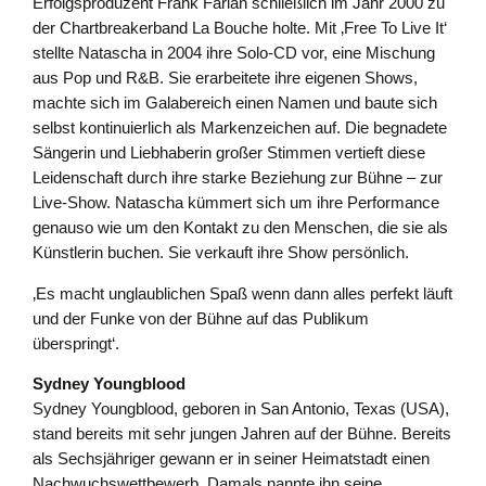
Erfolgsproduzent Frank Farian schließlich im Jahr 2000 zu
der Chartbreakerband La Bouche holte. Mit ‚Free To Live It‘
stellte Natascha in 2004 ihre Solo-CD vor, eine Mischung
aus Pop und R&B. Sie erarbeitete ihre eigenen Shows,
machte sich im Galabereich einen Namen und baute sich
selbst kontinuierlich als Markenzeichen auf. Die begnadete
Sängerin und Liebhaberin großer Stimmen vertieft diese
Leidenschaft durch ihre starke Beziehung zur Bühne – zur
Live-Show. Natascha kümmert sich um ihre Performance
genauso wie um den Kontakt zu den Menschen, die sie als
Künstlerin buchen. Sie verkauft ihre Show persönlich.
‚Es macht unglaublichen Spaß wenn dann alles perfekt läuft
und der Funke von der Bühne auf das Publikum
überspringt‘.
Sydney Youngblood
Sydney Youngblood, geboren in San Antonio, Texas (USA),
stand bereits mit sehr jungen Jahren auf der Bühne. Bereits
als Sechsjähriger gewann er in seiner Heimatstadt einen
Nachwuchswettbewerb. Damals nannte ihn seine